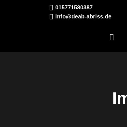
015771580387
info@deab-abriss.de
I